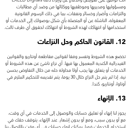
أنت توافق على تعويض والدفاع عن وإبراء ذمة EXEED Digitals
ومسؤوليها ومديريها وموظفيها ووكلائها من وضد أي مطالبات
والتزامات وأضرار وخسائر ونفقات، بما في ذلك الرسوم القانونية
المعقولة، الناشئة عن أو المتصلة بأي شكل بوصولك إلى الخدمات أو
استخدامها أو انتهاكك لهذه الشروط أو انتهاكك لحقوق أي طرف ثالث.
12.
القانون الحاكم وحل النزاعات
تخضع هذه الشروط وتفسر وفقا لقوانين مقاطعة أونتاريو والقوانين
الفيدرالية الكندية المعمول بها فيها. أي نزاع ناشئ عن هذه الشروط أو
الخدمات أو يتعلق بها يجب أولا محاولة حله من خلال التفاوض بحسن
نية. إذا لم يتم حل النزاع خلال 30 يوما، يتم تقديمه للتحكيم الملزم في
أوتاوا، أونتاريو، كندا.
13.
الإنهاء
يجوز لنا إنهاء أو تعليق حسابك والوصول إلى الخدمات في أي وقت،
مع أو بدون سبب، ومع أو بدون إشعار. عند الإنهاء، يتوقف حقك في
استخدام الخدمات فورا. يمكنك إنهاء حسابك في أي وقت بالاتصال بنا