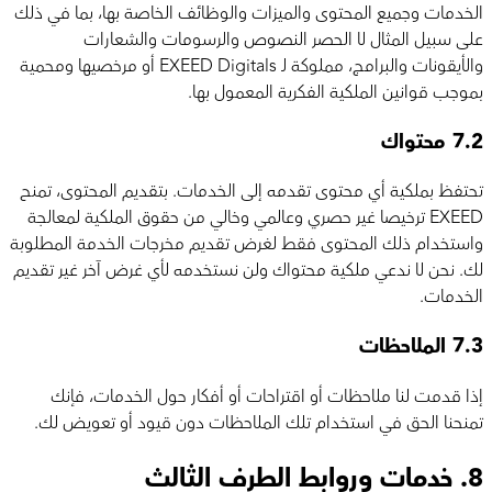
الخدمات وجميع المحتوى والميزات والوظائف الخاصة بها، بما في ذلك
على سبيل المثال لا الحصر النصوص والرسومات والشعارات
والأيقونات والبرامج، مملوكة لـ EXEED Digitals أو مرخصيها ومحمية
بموجب قوانين الملكية الفكرية المعمول بها.
7.2
محتواك
تحتفظ بملكية أي محتوى تقدمه إلى الخدمات. بتقديم المحتوى، تمنح
EXEED ترخيصا غير حصري وعالمي وخالي من حقوق الملكية لمعالجة
واستخدام ذلك المحتوى فقط لغرض تقديم مخرجات الخدمة المطلوبة
لك. نحن لا ندعي ملكية محتواك ولن نستخدمه لأي غرض آخر غير تقديم
الخدمات.
7.3
الملاحظات
إذا قدمت لنا ملاحظات أو اقتراحات أو أفكار حول الخدمات، فإنك
تمنحنا الحق في استخدام تلك الملاحظات دون قيود أو تعويض لك.
8.
خدمات وروابط الطرف الثالث