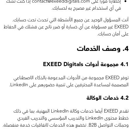
إخطارنا فورا على contact@exeeddigitals.com إذا كنت تشك
في أي استخدام غير مصرح به لحسابك.
أنت المسؤول الوحيد عن جميع الأنشطة التي تحدث تحت حسابك.
EXEED غير مسؤولة عن أي خسارة أو ضرر ناتج عن فشلك في الحفاظ
على أمان حسابك.
4.
وصف الخدمات
4.1
مجموعة أدوات EXEED Digitals
توفر EXEED مجموعة من الأدوات المدعومة بالذكاء الاصطناعي
المصممة لمساعدة المحترفين على تنمية حضورهم على LinkedIn.
4.2
خدمات الوكالة
تقدم EXEED أيضا خدمات وكالة LinkedIn المهنية، بما في ذلك
خطط محتوى LinkedIn والتدريب المؤسسي والتدريب الفردي
وحملات التواصل B2B. تخضع هذه الخدمات لاتفاقيات خدمة منفصلة.